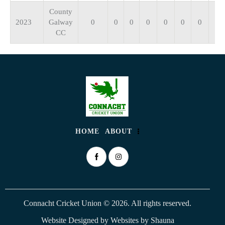
County
2023
Galway
0
0
0
0
0
0
0
CC
HOME
ABOUT
Connacht Cricket Union © 2026. All rights reserved.
Website Designed by
Websites by Shauna