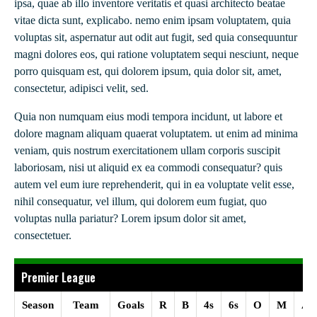
ipsa, quae ab illo inventore veritatis et quasi architecto beatae
vitae dicta sunt, explicabo. nemo enim ipsam voluptatem, quia
voluptas sit, aspernatur aut odit aut fugit, sed quia consequuntur
magni dolores eos, qui ratione voluptatem sequi nesciunt, neque
porro quisquam est, qui dolorem ipsum, quia dolor sit, amet,
consectetur, adipisci velit, sed.
Quia non numquam eius modi tempora incidunt, ut labore et
dolore magnam aliquam quaerat voluptatem. ut enim ad minima
veniam, quis nostrum exercitationem ullam corporis suscipit
laboriosam, nisi ut aliquid ex ea commodi consequatur? quis
autem vel eum iure reprehenderit, qui in ea voluptate velit esse,
nihil consequatur, vel illum, qui dolorem eum fugiat, quo
voluptas nulla pariatur? Lorem ipsum dolor sit amet,
consectetuer.
Premier League
Season
Team
Goals
R
B
4s
6s
O
M
Ap