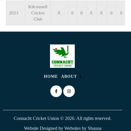
Kilconnell
2023
Cricket
0
0
0
0
0
0
0
Club
HOME
ABOUT
Connacht Cricket Union © 2026. All rights reserved.
Website Designed by
Websites by Shauna