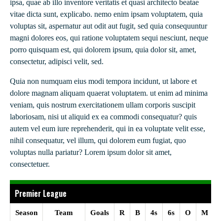
ipsa, quae ab illo inventore veritatis et quasi architecto beatae
vitae dicta sunt, explicabo. nemo enim ipsam voluptatem, quia
voluptas sit, aspernatur aut odit aut fugit, sed quia consequuntur
magni dolores eos, qui ratione voluptatem sequi nesciunt, neque
porro quisquam est, qui dolorem ipsum, quia dolor sit, amet,
consectetur, adipisci velit, sed.
Quia non numquam eius modi tempora incidunt, ut labore et
dolore magnam aliquam quaerat voluptatem. ut enim ad minima
veniam, quis nostrum exercitationem ullam corporis suscipit
laboriosam, nisi ut aliquid ex ea commodi consequatur? quis
autem vel eum iure reprehenderit, qui in ea voluptate velit esse,
nihil consequatur, vel illum, qui dolorem eum fugiat, quo
voluptas nulla pariatur? Lorem ipsum dolor sit amet,
consectetuer.
Premier League
Season
Team
Goals
R
B
4s
6s
O
M