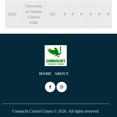
University
of Galway
2023
101
0
0
0
0
0
0
Cricket
Club
HOME
ABOUT
Connacht Cricket Union © 2026. All rights reserved.