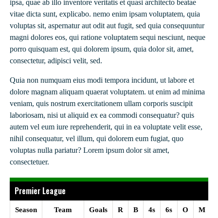
ipsa, quae ab illo inventore veritatis et quasi architecto beatae
vitae dicta sunt, explicabo. nemo enim ipsam voluptatem, quia
voluptas sit, aspernatur aut odit aut fugit, sed quia consequuntur
magni dolores eos, qui ratione voluptatem sequi nesciunt, neque
porro quisquam est, qui dolorem ipsum, quia dolor sit, amet,
consectetur, adipisci velit, sed.
Quia non numquam eius modi tempora incidunt, ut labore et
dolore magnam aliquam quaerat voluptatem. ut enim ad minima
veniam, quis nostrum exercitationem ullam corporis suscipit
laboriosam, nisi ut aliquid ex ea commodi consequatur? quis
autem vel eum iure reprehenderit, qui in ea voluptate velit esse,
nihil consequatur, vel illum, qui dolorem eum fugiat, quo
voluptas nulla pariatur? Lorem ipsum dolor sit amet,
consectetuer.
Premier League
Season
Team
Goals
R
B
4s
6s
O
M