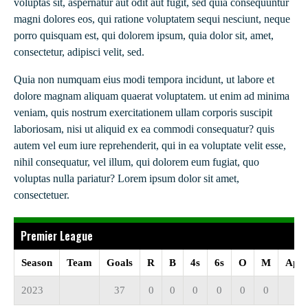
voluptas sit, aspernatur aut odit aut fugit, sed quia consequuntur
magni dolores eos, qui ratione voluptatem sequi nesciunt, neque
porro quisquam est, qui dolorem ipsum, quia dolor sit, amet,
consectetur, adipisci velit, sed.
Quia non numquam eius modi tempora incidunt, ut labore et
dolore magnam aliquam quaerat voluptatem. ut enim ad minima
veniam, quis nostrum exercitationem ullam corporis suscipit
laboriosam, nisi ut aliquid ex ea commodi consequatur? quis
autem vel eum iure reprehenderit, qui in ea voluptate velit esse,
nihil consequatur, vel illum, qui dolorem eum fugiat, quo
voluptas nulla pariatur? Lorem ipsum dolor sit amet,
consectetuer.
Premier League
Season
Team
Goals
R
B
4s
6s
O
M
Appe
2023
37
0
0
0
0
0
0