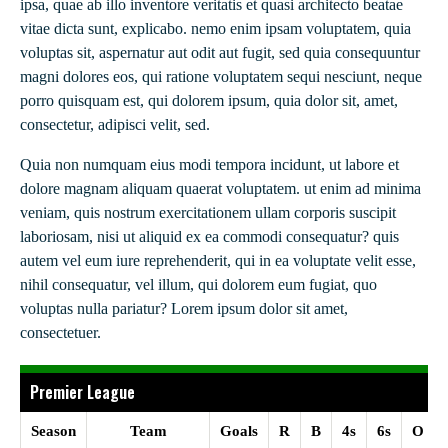
ipsa, quae ab illo inventore veritatis et quasi architecto beatae
vitae dicta sunt, explicabo. nemo enim ipsam voluptatem, quia
voluptas sit, aspernatur aut odit aut fugit, sed quia consequuntur
magni dolores eos, qui ratione voluptatem sequi nesciunt, neque
porro quisquam est, qui dolorem ipsum, quia dolor sit, amet,
consectetur, adipisci velit, sed.
Quia non numquam eius modi tempora incidunt, ut labore et
dolore magnam aliquam quaerat voluptatem. ut enim ad minima
veniam, quis nostrum exercitationem ullam corporis suscipit
laboriosam, nisi ut aliquid ex ea commodi consequatur? quis
autem vel eum iure reprehenderit, qui in ea voluptate velit esse,
nihil consequatur, vel illum, qui dolorem eum fugiat, quo
voluptas nulla pariatur? Lorem ipsum dolor sit amet,
consectetuer.
Premier League
Season
Team
Goals
R
B
4s
6s
O