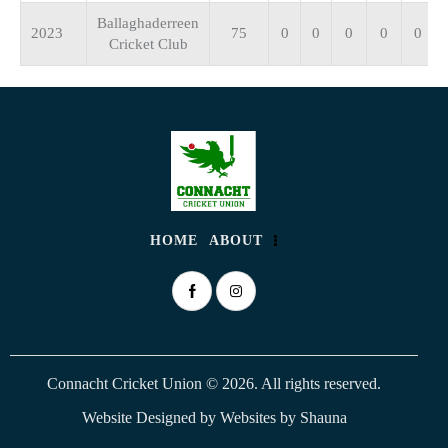
Ballaghaderreen
2023
75
0
0
0
0
0
Cricket Club
HOME
ABOUT
Connacht Cricket Union © 2026. All rights reserved.
Website Designed by
Websites by Shauna