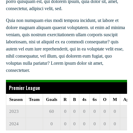
porro quisquam est, qui dolorem ipsum, quia dolor sit, amet,
consectetur, adipisci velit, sed.
Quia non numquam eius modi tempora incidunt, ut labore et
dolore magnam aliquam quaerat voluptatem. ut enim ad minima
veniam, quis nostrum exercitationem ullam corporis suscipit
laboriosam, nisi ut aliquid ex ea commodi consequatur? quis
autem vel eum iure reprehenderit, qui in ea voluptate velit esse,
nihil consequatur, vel illum, qui dolorem eum fugiat, quo
voluptas nulla pariatur? Lorem ipsum dolor sit amet,
consectetuer.
Premier League
Season
Team
Goals
R
B
4s
6s
O
M
Appe
2023
60
0
0
0
0
0
0
2024
0
0
0
0
0
0
0